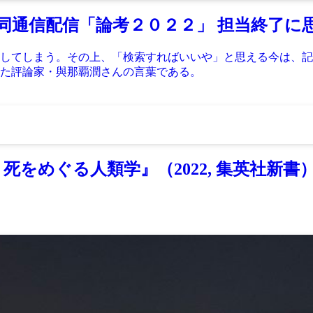
同通信配信「論考２０２２」 担当終了に
してしまう。その上、「検索すればいいや」と思える今は、記
た評論家・與那覇潤さんの言葉である。
死をめぐる人類学』（2022, 集英社新書