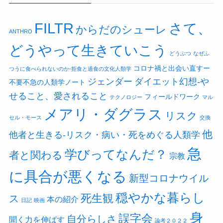
FILTR
さて、
からだのシューレ
ANTHRO
どうやって生きていこう
どうぶつ
なぜふ
コロナ禍と出会い直すー
つうに食べられないのか-拒食と過食の文化人類学
ジェンダー
ダイエット幻想-や
不要不急の人類学ノート
せること、愛されること
フィールドワーク
テクノロジー
マル
メアリ・ダグラス
リスク
セル・モース
交換
他
他者と生きる-リスク・病い・死をめぐる人類学
急
学びってなんだ？
者と関わる
宗教
に具合が悪くなる
新型コロナウイル
穏やかな暮らし
死生観
ス
本の紹介
日記
映画
身
誤字会
自分らしさ
聞く力を伸ばす
論考２０２２