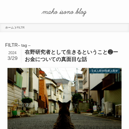
ホーム
FILTR
FILTR
– tag –
在野研究者として生きるということ❷ー
2024
3/29
お金についての真面目な話
文化人類学/医療人類学