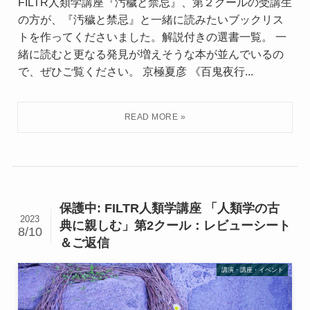
FILTR人類学講座『汚穢と禁忌』、第２クールの受講生
の方が、『汚穢と禁忌』と一緒に読みたいブックリス
トを作ってくださいました。解説付きの選書一覧。 一
緒に読むと更なる発見が増えそうな本が並んでいるの
で、ぜひご覧ください。 京極夏彦 《百鬼夜行...
保護中: FILTR人類学講座 「人類学の古
2023
典に親しむ」第2クール：レビューシート
8/10
＆ご返信
講演・講座・イベント