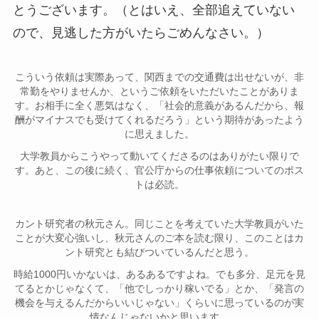
とうございます。（とはいえ、全部追えていない
ので、見逃した方がいたらごめんなさい。）
こういう依頼は実際あって、関西までの交通費は出せないが、非
常勤をやりませんか、というご依頼をいただいたことがありま
す。お相手に全く悪気はなく、「社会的意義があるんだから、報
酬がマイナスでも受けてくれるだろう」という期待があったよう
に思えました。
大学教員からこうやって動いてくださるのはありがたい限りで
す。あと、この後に続く、官公庁からの仕事依頼についてのポス
トは必読。
カント研究者の秋元さん。同じことを考えていた大学教員がいた
ことが大変心強いし、秋元さんのご本を読む限り、このことはカ
ント研究とも結びついているんだと思う。
時給1000円いかないは、あるあるですよね。でも多分、足元を見
てるとかじゃなくて、「他でしっかり稼いでる」とか、「発言の
機会を与えるんだからいいじゃない」くらいに思っているのが実
情なんじゃないかと思います。