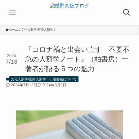
ホーム
文化人類学/医療人類学
『コロナ禍と出会い直す 不要不
2024
急の人類学ノート』（柏書房）ー
7/13
著者が語る５つの魅力
文化人類学/医療人類学
出版書籍について
2024年7月13日
2024年8月2日