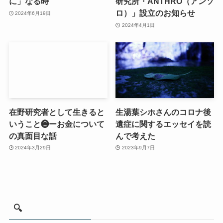
に」なる時
研究所・ANTHRO（アンソ
ロ）」設立のお知らせ
2024年6月19日
2024年4月1日
在野研究者として生きると
生湯葉シホさんのコロナ後
いうこと❷ーお金について
遺症に関するエッセイを読
の真面目な話
んで考えた
2024年3月29日
2023年9月7日
🔍