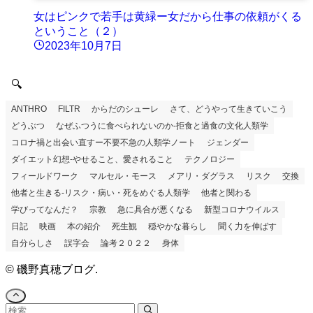
女はピンクで若手は黄緑ー女だから仕事の依頼がくる
ということ（２）
2023年10月7日
🔍
ANTHRO
FILTR
からだのシューレ
さて、どうやって生きていこう
どうぶつ
なぜふつうに食べられないのか-拒食と過食の文化人類学
コロナ禍と出会い直すー不要不急の人類学ノート
ジェンダー
ダイエット幻想-やせること、愛されること
テクノロジー
フィールドワーク
マルセル・モース
メアリ・ダグラス
リスク
交換
他者と生きる-リスク・病い・死をめぐる人類学
他者と関わる
学びってなんだ？
宗教
急に具合が悪くなる
新型コロナウイルス
日記
映画
本の紹介
死生観
穏やかな暮らし
聞く力を伸ばす
自分らしさ
誤字会
論考２０２２
身体
©
磯野真穂ブログ.