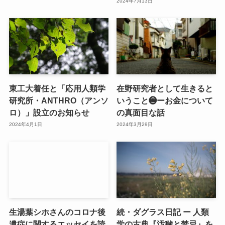
2024年7月13日
東工大着任と「応用人類学
在野研究者として生きると
研究所・ANTHRO（アンソ
いうこと❷ーお金について
ロ）」設立のお知らせ
の真面目な話
2024年4月1日
2024年3月29日
生湯葉シホさんのコロナ後
続・ダグラス日記 ー 人類
遺症に関するエッセイを読
学の古典『汚穢と禁忌』を