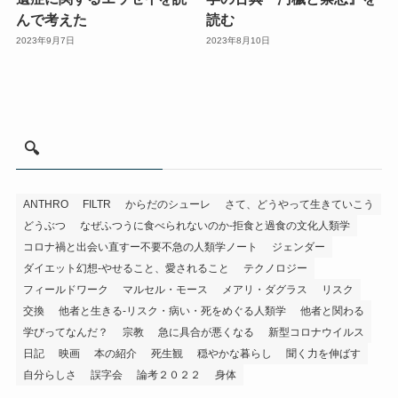
んで考えた
読む
2023年9月7日
2023年8月10日
🔍
ANTHRO
FILTR
からだのシューレ
さて、どうやって生きていこう
どうぶつ
なぜふつうに食べられないのか-拒食と過食の文化人類学
コロナ禍と出会い直すー不要不急の人類学ノート
ジェンダー
ダイエット幻想-やせること、愛されること
テクノロジー
フィールドワーク
マルセル・モース
メアリ・ダグラス
リスク
交換
他者と生きる-リスク・病い・死をめぐる人類学
他者と関わる
学びってなんだ？
宗教
急に具合が悪くなる
新型コロナウイルス
日記
映画
本の紹介
死生観
穏やかな暮らし
聞く力を伸ばす
自分らしさ
誤字会
論考２０２２
身体