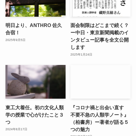
明日より、ANTHRO 佐久
面会制限はどこまで続く？
合宿！
ー中日・東京新聞掲載のイ
ンタビュー記事を全文公開
2025年9月5日
します
2025年1月24日
東工大着任。初の文化人類
『コロナ禍と出会い直す
学の授業で心がけたこと３
不要不急の人類学ノート』
つ
（柏書房）ー著者が語る５
つの魅力
2024年8月17日