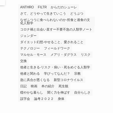
ANTHRO
FILTR
からだのシューレ
さて、どうやって生きていこう
どうぶつ
なぜふつうに食べられないのか-拒食と過食の文
化人類学
コロナ禍と出会い直すー不要不急の人類学ノート
ジェンダー
ダイエット幻想-やせること、愛されること
テクノロジー
フィールドワーク
マルセル・モース
メアリ・ダグラス
リスク
交換
他者と生きる-リスク・病い・死をめぐる人類学
他者と関わる
学びってなんだ？
宗教
急に具合が悪くなる
新型コロナウイルス
日記
映画
本の紹介
死生観
穏やかな暮らし
聞く力を伸ばす
自分らしさ
誤字会
論考２０２２
身体