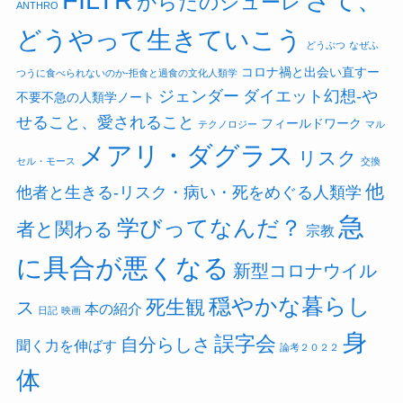
さて、
からだのシューレ
ANTHRO
どうやって生きていこう
どうぶつ
なぜふ
コロナ禍と出会い直すー
つうに食べられないのか-拒食と過食の文化人類学
ジェンダー
ダイエット幻想-や
不要不急の人類学ノート
せること、愛されること
フィールドワーク
テクノロジー
マル
メアリ・ダグラス
リスク
セル・モース
交換
他
他者と生きる-リスク・病い・死をめぐる人類学
急
学びってなんだ？
者と関わる
宗教
に具合が悪くなる
新型コロナウイル
穏やかな暮らし
死生観
ス
本の紹介
日記
映画
身
誤字会
自分らしさ
聞く力を伸ばす
論考２０２２
体