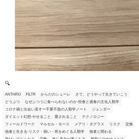
🔍
ANTHRO
FILTR
からだのシューレ
さて、どうやって生きていこう
どうぶつ
なぜふつうに食べられないのか-拒食と過食の文化人類学
コロナ禍と出会い直すー不要不急の人類学ノート
ジェンダー
ダイエット幻想-やせること、愛されること
テクノロジー
フィールドワーク
マルセル・モース
メアリ・ダグラス
リスク
交換
他者と生きる-リスク・病い・死をめぐる人類学
他者と関わる
学びってなんだ？
宗教
急に具合が悪くなる
新型コロナウイルス