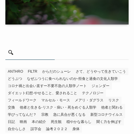
🔍
ANTHRO
FILTR
からだのシューレ
さて、どうやって生きていこう
どうぶつ
なぜふつうに食べられないのか-拒食と過食の文化人類学
コロナ禍と出会い直すー不要不急の人類学ノート
ジェンダー
ダイエット幻想-やせること、愛されること
テクノロジー
フィールドワーク
マルセル・モース
メアリ・ダグラス
リスク
交換
他者と生きる-リスク・病い・死をめぐる人類学
他者と関わる
学びってなんだ？
宗教
急に具合が悪くなる
新型コロナウイルス
日記
映画
本の紹介
死生観
穏やかな暮らし
聞く力を伸ばす
自分らしさ
誤字会
論考２０２２
身体