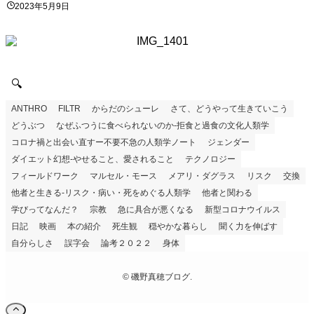
2023年5月9日
🔍
ANTHRO
FILTR
からだのシューレ
さて、どうやって生きていこう
どうぶつ
なぜふつうに食べられないのか-拒食と過食の文化人類学
コロナ禍と出会い直すー不要不急の人類学ノート
ジェンダー
ダイエット幻想-やせること、愛されること
テクノロジー
フィールドワーク
マルセル・モース
メアリ・ダグラス
リスク
交換
他者と生きる-リスク・病い・死をめぐる人類学
他者と関わる
学びってなんだ？
宗教
急に具合が悪くなる
新型コロナウイルス
日記
映画
本の紹介
死生観
穏やかな暮らし
聞く力を伸ばす
自分らしさ
誤字会
論考２０２２
身体
©
磯野真穂ブログ.