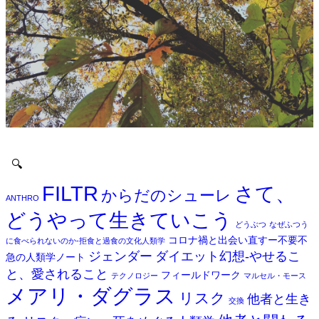
🔍
FILTR
さて、
からだのシューレ
ANTHRO
どうやって生きていこう
どうぶつ
なぜふつう
コロナ禍と出会い直すー不要不
に食べられないのか-拒食と過食の文化人類学
ジェンダー
ダイエット幻想-やせるこ
急の人類学ノート
と、愛されること
フィールドワーク
テクノロジー
マルセル・モース
メアリ・ダグラス
リスク
他者と生き
交換