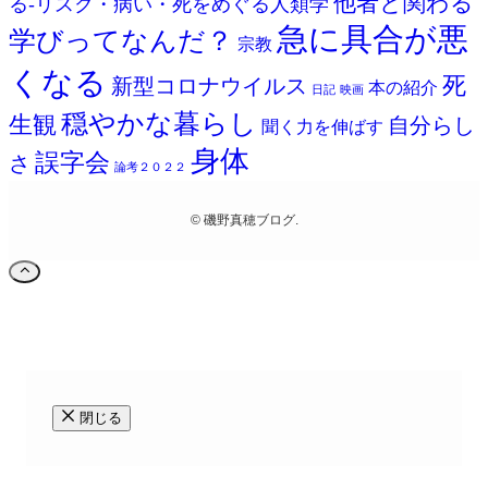
他者と関わる
る-リスク・病い・死をめぐる人類学
急に具合が悪
学びってなんだ？
宗教
くなる
死
新型コロナウイルス
本の紹介
日記
映画
穏やかな暮らし
生観
自分らし
聞く力を伸ばす
身体
誤字会
さ
論考２０２２
©
磯野真穂ブログ.
閉じる