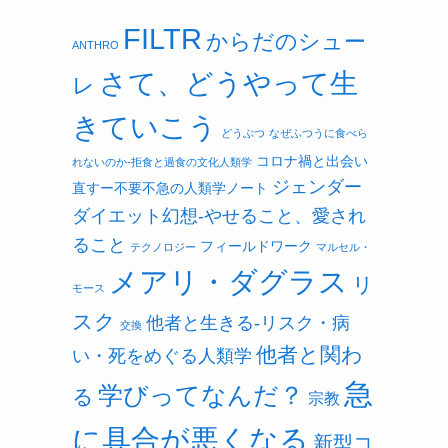
FILTR
からだのシュー
ANTHRO
さて、どうやって生
レ
きていこう
どうぶつ
なぜふつうに食べら
コロナ禍と出会い
れないのか-拒食と過食の文化人類学
ジェンダー
直すー不要不急の人類学ノート
ダイエット幻想-やせること、愛され
ること
フィールドワーク
テクノロジー
マルセル・
メアリ・ダグラス
リ
モース
スク
他者と生きる-リスク・病
交換
他者と関わ
い・死をめぐる人類学
急
学びってなんだ？
る
宗教
に具合が悪くなる
新型コ