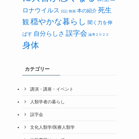
死生
ロナウイルス
本の紹介
日記
映画
穏やかな暮らし
観
聞く力を伸
誤字会
自分らしさ
ばす
論考２０２２
身体
カテゴリー
講演・講座・イベント
人類学者の暮らし
誤字会
文化人類学/医療人類学