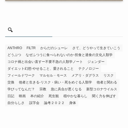
🔍
ANTHRO
FILTR
からだのシューレ
さて、どうやって生きていこう
どうぶつ
なぜふつうに食べられないのか-拒食と過食の文化人類学
コロナ禍と出会い直すー不要不急の人類学ノート
ジェンダー
ダイエット幻想-やせること、愛されること
テクノロジー
フィールドワーク
マルセル・モース
メアリ・ダグラス
リスク
交換
他者と生きる-リスク・病い・死をめぐる人類学
他者と関わる
学びってなんだ？
宗教
急に具合が悪くなる
新型コロナウイルス
日記
映画
本の紹介
死生観
穏やかな暮らし
聞く力を伸ばす
自分らしさ
誤字会
論考２０２２
身体