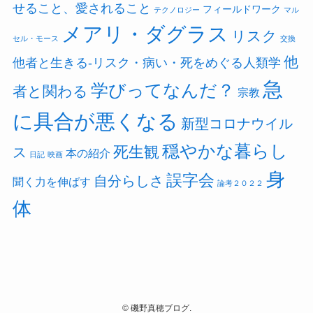
せること、愛されること
フィールドワーク
テクノロジー
マル
メアリ・ダグラス
リスク
セル・モース
交換
他
他者と生きる-リスク・病い・死をめぐる人類学
急
学びってなんだ？
者と関わる
宗教
に具合が悪くなる
新型コロナウイル
穏やかな暮らし
死生観
ス
本の紹介
日記
映画
身
誤字会
自分らしさ
聞く力を伸ばす
論考２０２２
体
©
磯野真穂ブログ.