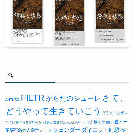
🔍
FILTR
さて、
からだのシューレ
ANTHRO
どうやって生きていこう
どうぶつ
なぜふ
コロナ禍と出会い直すー
つうに食べられないのか-拒食と過食の文化人類学
ジェンダー
ダイエット幻想-や
不要不急の人類学ノート