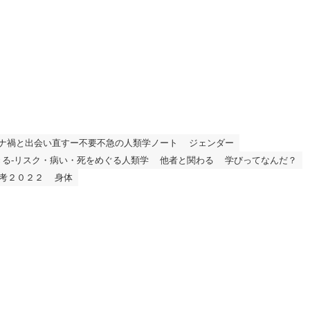
ナ禍と出会い直すー不要不急の人類学ノート
ジェンダー
きる-リスク・病い・死をめぐる人類学
他者と関わる
学びってなんだ？
考２０２２
身体