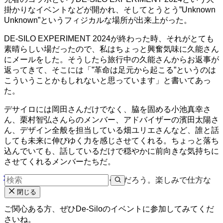
掛かりなイベントなどが開かれ、そしてとうとう”Unknown
Unknown”というフィジカルな場所が出来上がった。
DE-SILO EXPERIMENT 2024が終わった時、それがとても
素晴らしい場だったので、私はちょっと興奮気味に久能さん
にメールをした。そうしたら旅行中の久能さんからお返事が
返ってきて、そこには「”革命は足元から起こる”というのは
こういうことかもしれないと思っています」と書いてあっ
た。
デサイロには岡田さんだけでなく、脇を固める小池真幸さ
ん、栗村智弘さんらのメンバー、アドバイザーの濱田太陽さ
ん、デザイン全般を担当している畑ユリエさんなど、誰と話
しても未来に伸びゆく力を感じさせてくれる。ちょっと落ち
込んでいても、話しているだけで穏やかに前向きな気持ちに
させてくれるメンバーたちだ。
デサイロはこれからどこに行くのだろう。楽しみで仕方な
い。
閉じる
ご関心ある方、ぜひDe-Siloのイベントに参加してみてくだ
さいね。