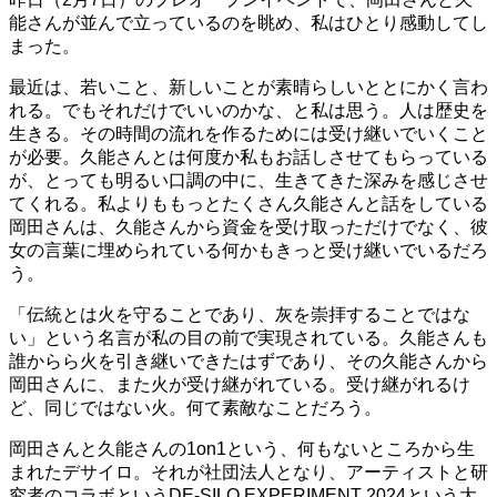
能さんが並んで立っているのを眺め、私はひとり感動してし
まった。
最近は、若いこと、新しいことが素晴らしいととにかく言わ
れる。でもそれだけでいいのかな、と私は思う。人は歴史を
生きる。その時間の流れを作るためには受け継いでいくこと
が必要。久能さんとは何度か私もお話しさせてもらっている
が、とっても明るい口調の中に、生きてきた深みを感じさせ
てくれる。私よりももっとたくさん久能さんと話をしている
岡田さんは、久能さんから資金を受け取っただけでなく、彼
女の言葉に埋められている何かもきっと受け継いでいるだろ
う。
「伝統とは火を守ることであり、灰を崇拝することではな
い」という名言が私の目の前で実現されている。久能さんも
誰からら火を引き継いできたはずであり、その久能さんから
岡田さんに、また火が受け継がれている。受け継がれるけ
ど、同じではない火。何て素敵なことだろう。
岡田さんと久能さんの1on1という、何もないところから生
まれたデサイロ。それが社団法人となり、アーティストと研
究者のコラボというDE-SILO EXPERIMENT 2024という大