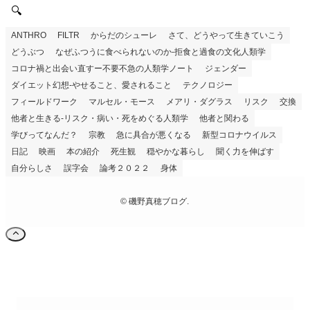
🔍
ANTHRO
FILTR
からだのシューレ
さて、どうやって生きていこう
どうぶつ
なぜふつうに食べられないのか-拒食と過食の文化人類学
コロナ禍と出会い直すー不要不急の人類学ノート
ジェンダー
ダイエット幻想-やせること、愛されること
テクノロジー
フィールドワーク
マルセル・モース
メアリ・ダグラス
リスク
交換
他者と生きる-リスク・病い・死をめぐる人類学
他者と関わる
学びってなんだ？
宗教
急に具合が悪くなる
新型コロナウイルス
日記
映画
本の紹介
死生観
穏やかな暮らし
聞く力を伸ばす
自分らしさ
誤字会
論考２０２２
身体
©
磯野真穂ブログ.